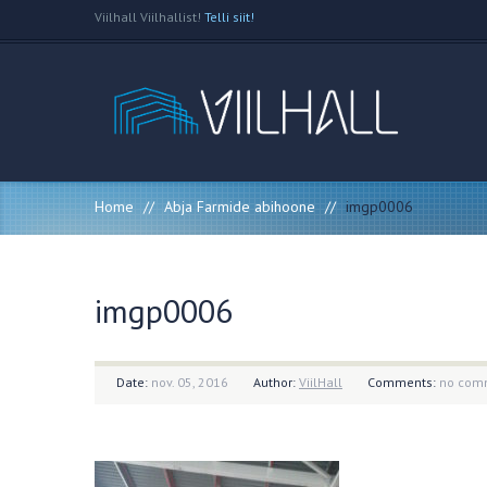
Viilhall Viilhallist!
Telli siit!
Home
//
Abja Farmide abihoone
//
imgp0006
imgp0006
Date:
nov. 05, 2016
Author:
ViilHall
Comments:
no com