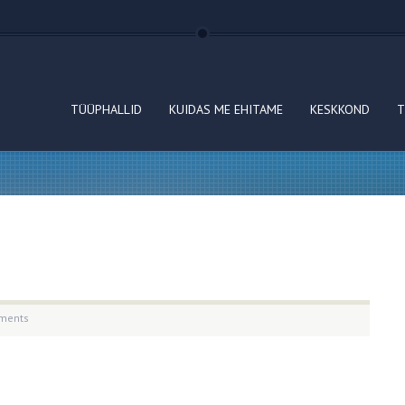
TÜÜPHALLID
KUIDAS ME EHITAME
KESKKOND
T
ments