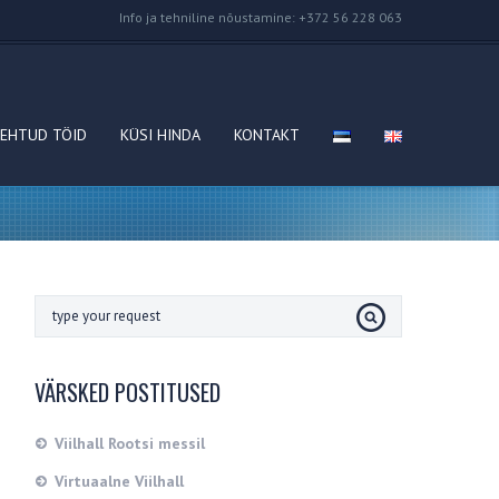
Info ja tehniline nõustamine: +372 56 228 063
EHTUD TÖID
KÜSI HINDA
KONTAKT
VÄRSKED POSTITUSED
Viilhall Rootsi messil
Virtuaalne Viilhall