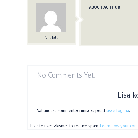
ABOUT AUTHOR
ViilHall
No Comments Yet.
Lisa 
Vabandust, kommenteerimiseks pead
sisse logima
.
This site uses Akismet to reduce spam.
Learn how your com