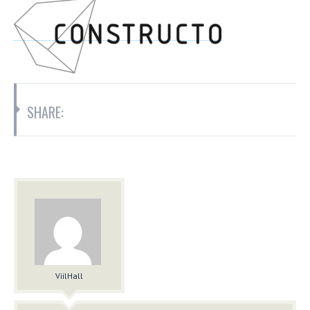
SHARE:
ViilHall