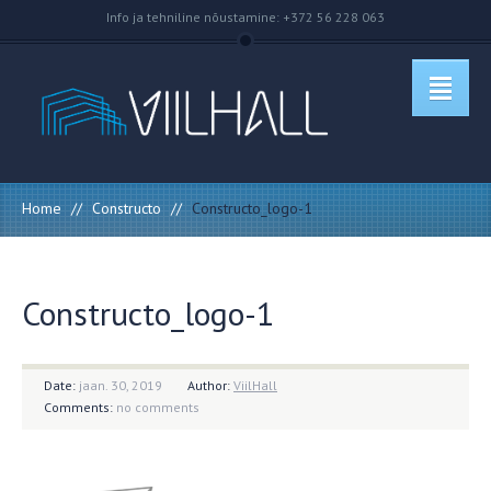
Info ja tehniline nõustamine: +372 56 228 063
Home
//
Constructo
//
Constructo_logo-1
Constructo_logo-1
Date:
jaan. 30, 2019
Author:
ViilHall
Comments:
no comments