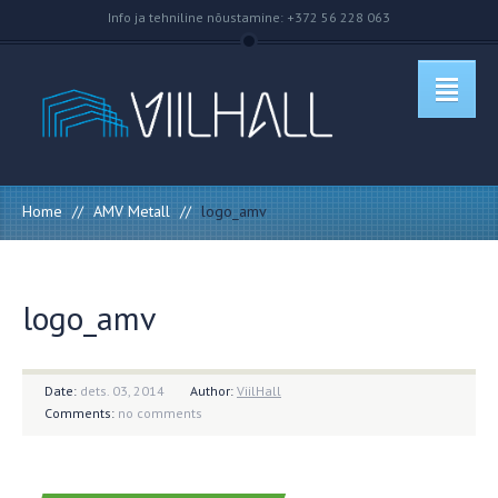
Info ja tehniline nõustamine: +372 56 228 063
Home
//
AMV Metall
//
logo_amv
logo_amv
Date:
dets. 03, 2014
Author:
ViilHall
Comments:
no comments