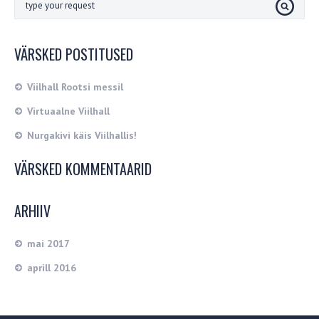
VÄRSKED POSTITUSED
Viilhall Rootsi messil
Virtuaalne Viilhall
Nurgakivi käis Viilhallis!
VÄRSKED KOMMENTAARID
ARHIIV
mai 2017
aprill 2016