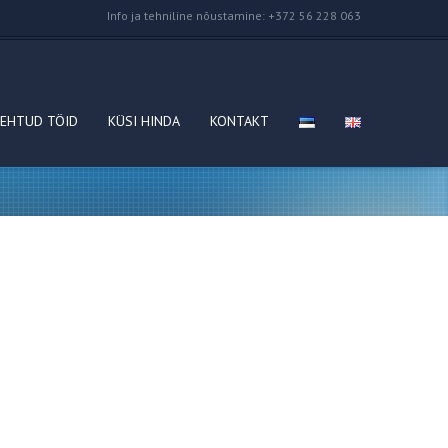
Info ja tehniline nõustamine: +372 56 228 063
EHTUD TÖID
KÜSI HINDA
KONTAKT