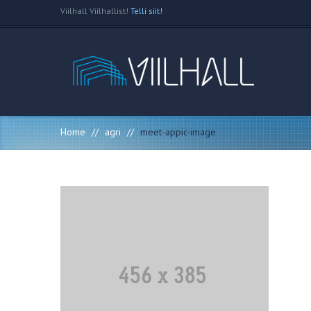
Viilhall Viilhallist!
Telli siit!
Home
//
agri
//
meet-appic-image