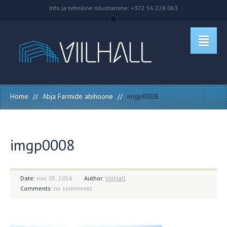
Info ja tehniline nõustamine: +372 56 228 063
Home
//
Abja Farmide abihoone
//
imgp0008
imgp0008
Date:
nov. 05, 2016
Author:
ViilHall
Comments:
no comments