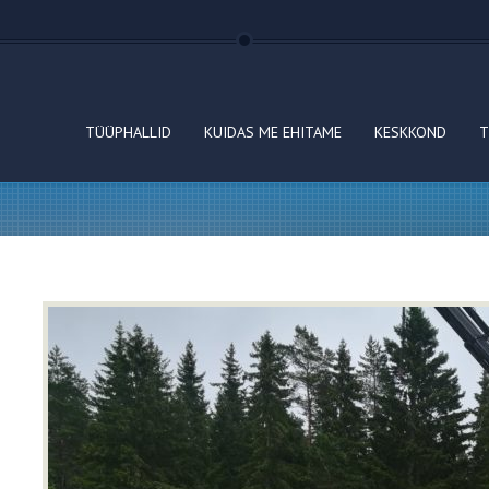
TÜÜPHALLID
KUIDAS ME EHITAME
KESKKOND
T