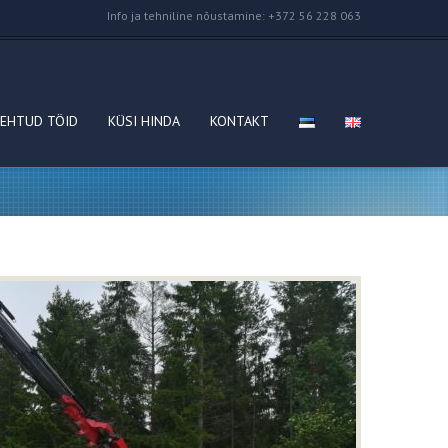
Info ja tehniline nõustamine: +372 56 228 063
EHTUD TÖID
KÜSI HINDA
KONTAKT