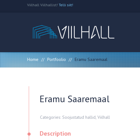
Viilhall Viilhallist!
Telli siit!
Home
//
Portfoolio
//
Eramu Saaremaal
Eramu Saaremaal
Categories:
Soojustatud hallid
,
Viilhall
•
Description