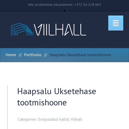
Info ja tehniline nõustamine: +372 56 228 063
Home
//
Portfoolio
//
Haapsalu Uksetehase tootmishoone
Haapsalu Uksetehase
tootmishoone
Categories:
Soojustatud hallid
,
Viilhall