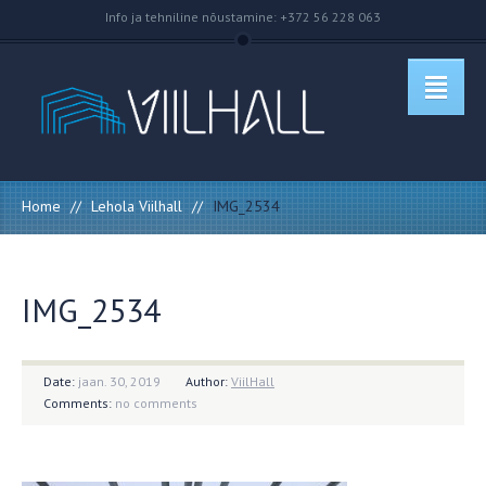
Info ja tehniline nõustamine: +372 56 228 063
Home
//
Lehola Viilhall
//
IMG_2534
IMG_2534
Date:
jaan. 30, 2019
Author:
ViilHall
Comments:
no comments