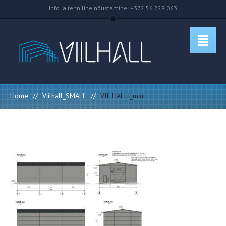
Info ja tehniline nõustamine: +372 56 228 063
Home
//
Viilhall_SMALL
//
VIILHALLI_mini